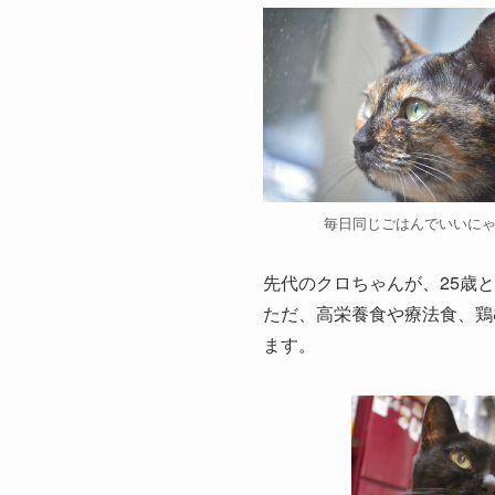
毎日同じごはんでいいに
先代のクロちゃんが、25歳
ただ、高栄養食や療法食、鶏
ます。